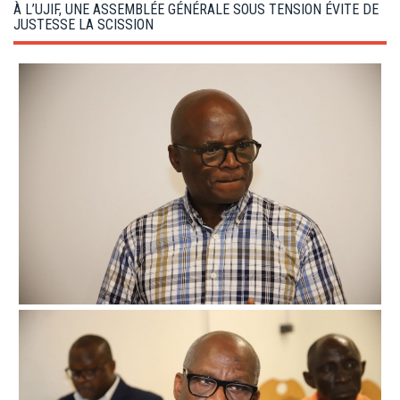
g
À L’UJIF, UNE ASSEMBLÉE GÉNÉRALE SOUS TENSION ÉVITE DE
a
JUSTESSE LA SCISSION
t
i
o
n