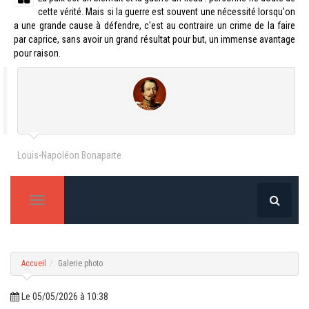
cette vérité. Mais si la guerre est souvent une nécessité lorsqu'on
a une grande cause à défendre, c'est au contraire un crime de la faire
par caprice, sans avoir un grand résultat pour but, un immense avantage
pour raison.
Louis-Napoléon Bonaparte
T
o
g
g
l
e
Accueil
Galerie photo
n
a
v
Le 05/05/2026 à 10:38
i