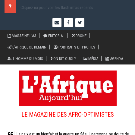
Cliquez ici pour voir les flash infos recents
MAGAZINE L'AA
EDITORIAL
DRONE
L'AFRIQUE DE DEMAIN
PORTRAITS ET PROFILS
L'HOMME DU MOIS
ON DIT QUOI ?
MÉDIA
AGENDA
LE MAGAZINE DES AFRO-OPTIMISTES
La paix est un bienfait et la guerre un fléau ! personne ne doute de