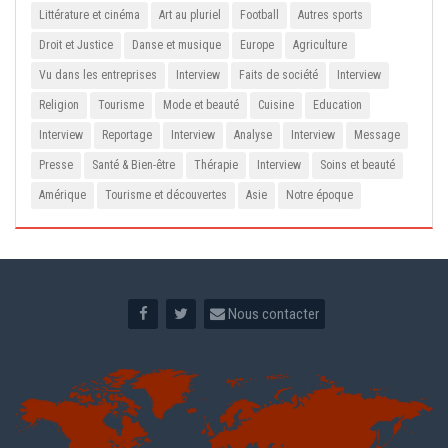
Littérature et cinéma
Art au pluriel
Football
Autres sports
Droit et Justice
Danse et musique
Europe
Agriculture
Vu dans les entreprises
Interview
Faits de société
Interview
Religion
Tourisme
Mode et beauté
Cuisine
Education
Interview
Reportage
Interview
Analyse
Interview
Message
Presse
Santé & Bien-être
Thérapie
Interview
Soins et beauté
Amérique
Tourisme et découvertes
Asie
Notre époque
Nous contacter