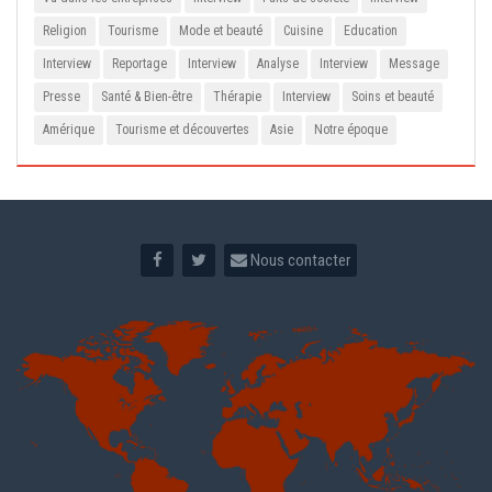
Religion
Tourisme
Mode et beauté
Cuisine
Education
Interview
Reportage
Interview
Analyse
Interview
Message
Presse
Santé & Bien-être
Thérapie
Interview
Soins et beauté
Amérique
Tourisme et découvertes
Asie
Notre époque
Nous contacter