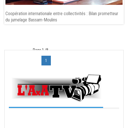
Coopération internationale entre collectivités : Bilan prometteur
du jumelage Bassam-Moulins
Page 1 /8
«
1
2
3
4
5
6
7
8
»