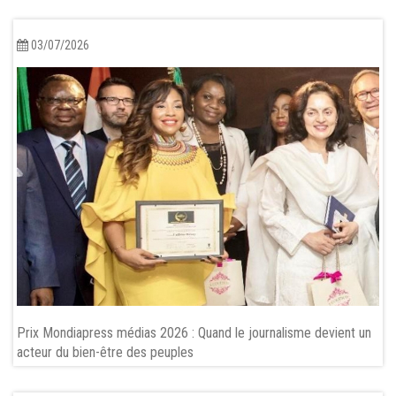
v
i
g
03/07/2026
a
t
i
o
n
Prix Mondiapress médias 2026 : Quand le journalisme devient un
acteur du bien-être des peuples