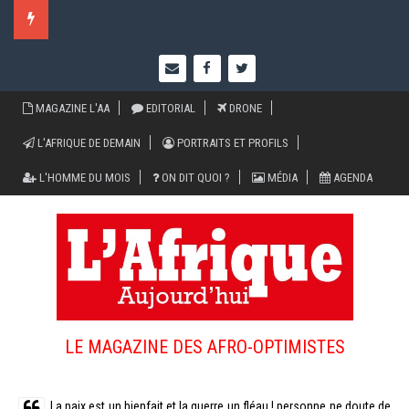
Cliquez ici pour voir les flash infos recents
MAGAZINE L'AA
EDITORIAL
DRONE
L'AFRIQUE DE DEMAIN
PORTRAITS ET PROFILS
L'HOMME DU MOIS
ON DIT QUOI ?
MÉDIA
AGENDA
LE MAGAZINE DES AFRO-OPTIMISTES
La paix est un bienfait et la guerre un fléau ! personne ne doute de