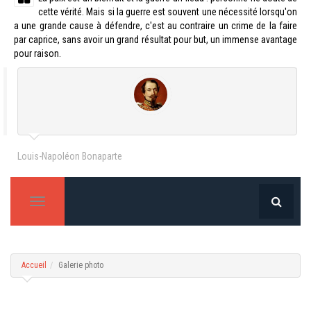
cette vérité. Mais si la guerre est souvent une nécessité lorsqu'on
a une grande cause à défendre, c'est au contraire un crime de la faire
par caprice, sans avoir un grand résultat pour but, un immense avantage
pour raison.
Louis-Napoléon Bonaparte
T
o
g
g
l
Accueil
Galerie photo
e
n
a