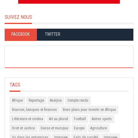
SUIVEZ NOUS
FACEBOOK
TWITTER
TAGS
Afrique
Reportage
Analyse
Compte rendu
Bourses, banques et finances
Bons plans pour investir en Afrique
Littérature et cinéma
Art au pluriel
Football
Autres sports
Droit et Justice
Danse et musique
Europe
Agriculture
Vu dans les entreprises
Interview
Faits de société
Interview