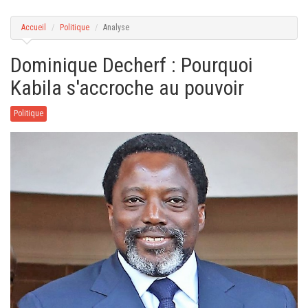
g
a
t
Accueil
Politique
Analyse
i
o
n
Dominique Decherf : Pourquoi
Kabila s'accroche au pouvoir
Politique