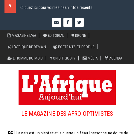
Cliquez ici pour voir les flash infos recents
MAGAZINE L'AA
EDITORIAL
DRONE
L'AFRIQUE DE DEMAIN
PORTRAITS ET PROFILS
L'HOMME DU MOIS
ON DIT QUOI ?
MÉDIA
AGENDA
LE MAGAZINE DES AFRO-OPTIMISTES
La paix est un bienfait et la guerre un fléau ! personne ne doute de