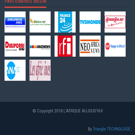
PARTENAIRES MEDIA
© Copyright 2018 L'AFRIQUE AUJOUD'HUI
By
Triangle TECHNOLOGIE