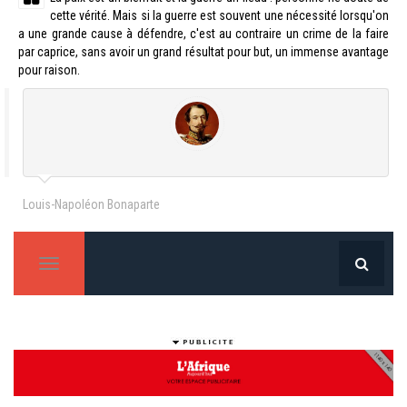
cette vérité. Mais si la guerre est souvent une nécessité lorsqu'on
a une grande cause à défendre, c'est au contraire un crime de la faire
par caprice, sans avoir un grand résultat pour but, un immense avantage
pour raison.
Louis-Napoléon Bonaparte
T
o
g
g
l
e
n
a
v
i