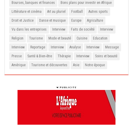
Bourses, banques et finances
Bons plans pour investir en Afrique
Littérature et cinéma
Art au pluriel
Football
Autres sports
Droit et Justice
Danse et musique
Europe
Agriculture
Vu dans les entreprises
Interview
Faits de société
Interview
Religion
Tourisme
Mode et beauté
Cuisine
Education
Interview
Reportage
Interview
Analyse
Interview
Message
Presse
Santé & Bien-être
Thérapie
Interview
Soins et beauté
Amérique
Tourisme et découvertes
Asie
Notre époque