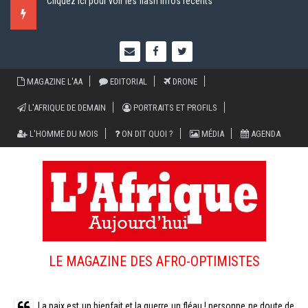
Cliquez ici pour voir les flash infos recents
MAGAZINE L'AA
EDITORIAL
DRONE
L'AFRIQUE DE DEMAIN
PORTRAITS ET PROFILS
L'HOMME DU MOIS
ON DIT QUOI ?
MÉDIA
AGENDA
LE MAGAZINE DES AFRO-OPTIMISTES
La paix est un bienfait et la guerre un fléau ! personne ne doute de