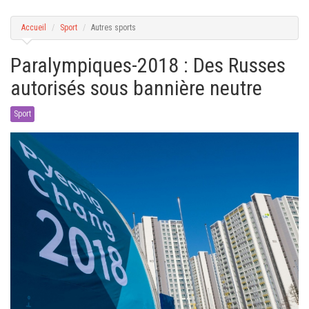
g
a
t
Accueil
Sport
Autres sports
i
o
n
Paralympiques-2018 : Des Russes
autorisés sous bannière neutre
Sport