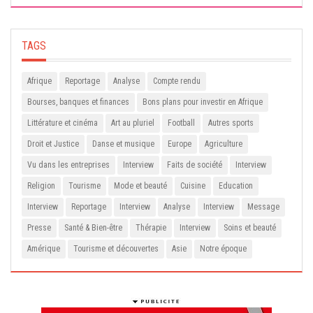
TAGS
Afrique
Reportage
Analyse
Compte rendu
Bourses, banques et finances
Bons plans pour investir en Afrique
Littérature et cinéma
Art au pluriel
Football
Autres sports
Droit et Justice
Danse et musique
Europe
Agriculture
Vu dans les entreprises
Interview
Faits de société
Interview
Religion
Tourisme
Mode et beauté
Cuisine
Education
Interview
Reportage
Interview
Analyse
Interview
Message
Presse
Santé & Bien-être
Thérapie
Interview
Soins et beauté
Amérique
Tourisme et découvertes
Asie
Notre époque