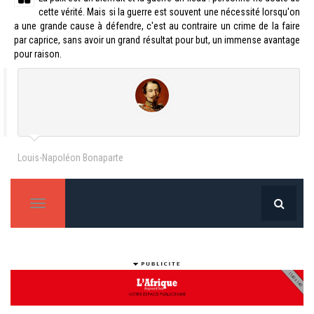
cette vérité. Mais si la guerre est souvent une nécessité lorsqu'on
a une grande cause à défendre, c'est au contraire un crime de la faire
par caprice, sans avoir un grand résultat pour but, un immense avantage
pour raison.
Louis-Napoléon Bonaparte
T
o
g
g
l
e
n
a
v
i