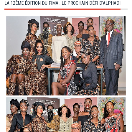
g
LA 12ÈME ÉDITION DU FIMA : LE PROCHAIN DÉFI D'ALPHADI
a
t
i
o
n