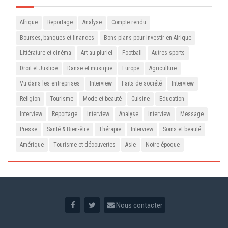
Afrique
Reportage
Analyse
Compte rendu
Bourses, banques et finances
Bons plans pour investir en Afrique
Littérature et cinéma
Art au pluriel
Football
Autres sports
Droit et Justice
Danse et musique
Europe
Agriculture
Vu dans les entreprises
Interview
Faits de société
Interview
Religion
Tourisme
Mode et beauté
Cuisine
Education
Interview
Reportage
Interview
Analyse
Interview
Message
Presse
Santé & Bien-être
Thérapie
Interview
Soins et beauté
Amérique
Tourisme et découvertes
Asie
Notre époque
Nous contacter