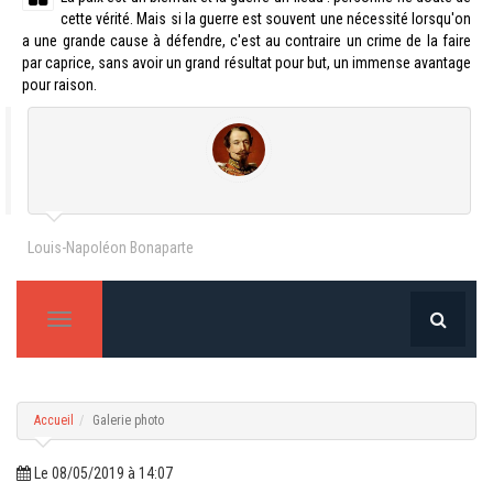
cette vérité. Mais si la guerre est souvent une nécessité lorsqu'on
a une grande cause à défendre, c'est au contraire un crime de la faire
par caprice, sans avoir un grand résultat pour but, un immense avantage
pour raison.
Louis-Napoléon Bonaparte
T
o
g
g
l
e
Accueil
Galerie photo
n
a
v
Le 08/05/2019 à 14:07
i