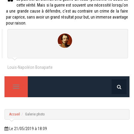
cette vérité. Mais si la guerre est souvent une nécessité lorsqu'on
a une grande cause à défendre, c'est au contraire un crime de la faire
par caprice, sans avoir un grand résultat pour but, un immense avantage
pour raison.
Louis-Napoléon Bonaparte
T
o
g
g
l
e
Accueil
Galerie photo
n
a
v
Le 21/05/2019 à 18:09
i