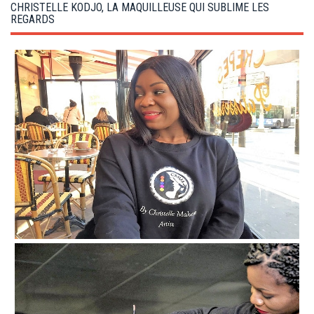
g
CHRISTELLE KODJO, LA MAQUILLEUSE QUI SUBLIME LES
a
REGARDS
t
i
o
n