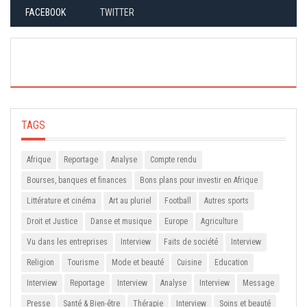
FACEBOOK
TWITTER
TAGS
Afrique
Reportage
Analyse
Compte rendu
Bourses, banques et finances
Bons plans pour investir en Afrique
Littérature et cinéma
Art au pluriel
Football
Autres sports
Droit et Justice
Danse et musique
Europe
Agriculture
Vu dans les entreprises
Interview
Faits de société
Interview
Religion
Tourisme
Mode et beauté
Cuisine
Education
Interview
Reportage
Interview
Analyse
Interview
Message
Presse
Santé & Bien-être
Thérapie
Interview
Soins et beauté