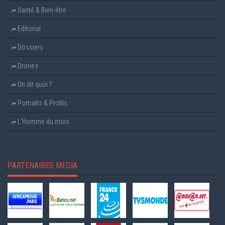
Santé & Bien-être
Editorial
Dossiers
Drones
On dit quoi ?
Portraits & Profils
L'Homme du mois
PARTENAIRES MEDIA