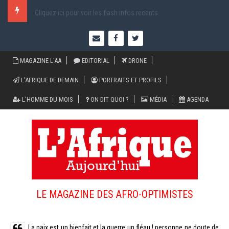
Cliquez ici pour voir les flash infos recents
MAGAZINE L'AA
EDITORIAL
DRONE
L'AFRIQUE DE DEMAIN
PORTRAITS ET PROFILS
L'HOMME DU MOIS
ON DIT QUOI ?
MÉDIA
AGENDA
LE MAGAZINE DES AFRO-OPTIMISTES
La paix est un bienfait et la guerre un fléau ! personne ne doute de