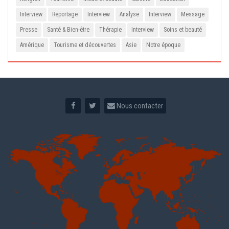
Interview
Reportage
Interview
Analyse
Interview
Message
Presse
Santé & Bien-être
Thérapie
Interview
Soins et beauté
Amérique
Tourisme et découvertes
Asie
Notre époque
Nous contacter