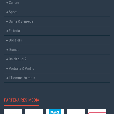
Culture
Sport
Santé & Bien-être
Editorial
Dossiers
Drones
On dit quoi ?
Portraits & Profils
L'Homme du mois
PARTENAIRES MEDIA