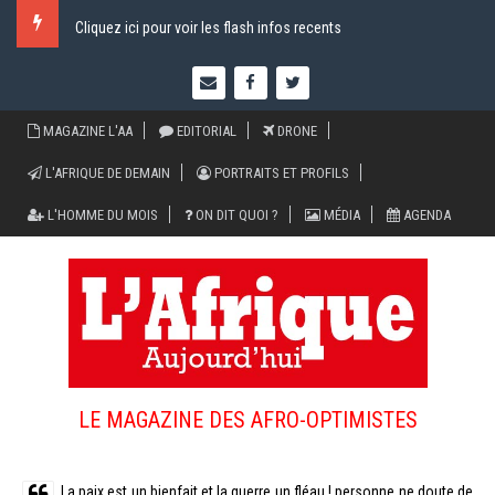
Cliquez ici pour voir les flash infos recents
MAGAZINE L'AA
EDITORIAL
DRONE
L'AFRIQUE DE DEMAIN
PORTRAITS ET PROFILS
L'HOMME DU MOIS
ON DIT QUOI ?
MÉDIA
AGENDA
LE MAGAZINE DES AFRO-OPTIMISTES
La paix est un bienfait et la guerre un fléau ! personne ne doute de