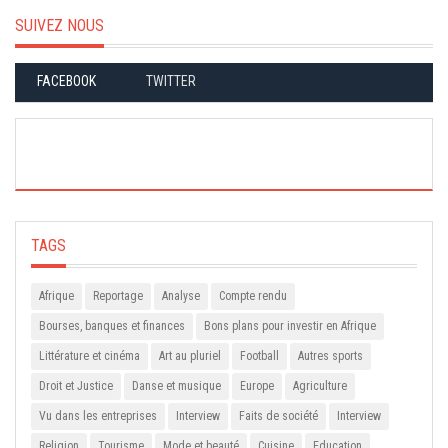
SUIVEZ NOUS
FACEBOOK
TWITTER
TAGS
Afrique
Reportage
Analyse
Compte rendu
Bourses, banques et finances
Bons plans pour investir en Afrique
Littérature et cinéma
Art au pluriel
Football
Autres sports
Droit et Justice
Danse et musique
Europe
Agriculture
Vu dans les entreprises
Interview
Faits de société
Interview
Religion
Tourisme
Mode et beauté
Cuisine
Education