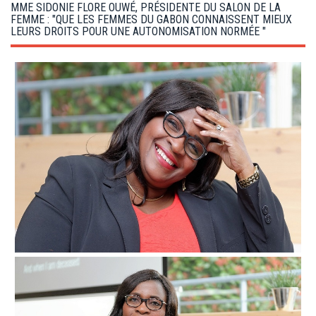
g
MME SIDONIE FLORE OUWÉ, PRÉSIDENTE DU SALON DE LA
a
FEMME : "QUE LES FEMMES DU GABON CONNAISSENT MIEUX
t
LEURS DROITS POUR UNE AUTONOMISATION NORMÉE "
i
o
n