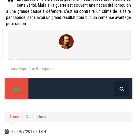
cette vérité. Mais si la guerre est souvent une nécessité lorsqu'on
a une grande cause à défendre, c'est au contraire un crime de la faire
par caprice, sans avoir un grand résultat pour but, un immense avantage
pour raison.
Louis-Napoléon Bonaparte
T
o
g
g
l
e
Accueil
Galerie photo
n
a
v
Le 02/07/2019 à 18:41
i