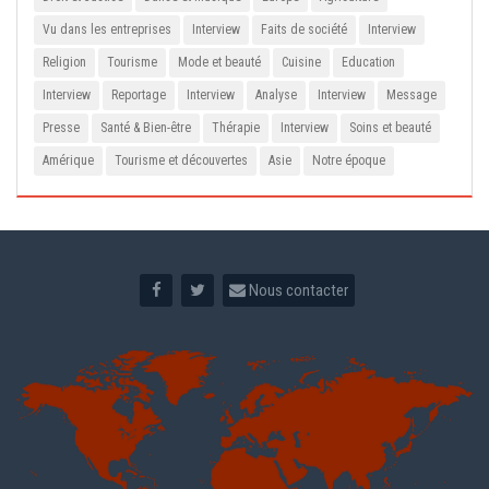
Vu dans les entreprises
Interview
Faits de société
Interview
Religion
Tourisme
Mode et beauté
Cuisine
Education
Interview
Reportage
Interview
Analyse
Interview
Message
Presse
Santé & Bien-être
Thérapie
Interview
Soins et beauté
Amérique
Tourisme et découvertes
Asie
Notre époque
Nous contacter