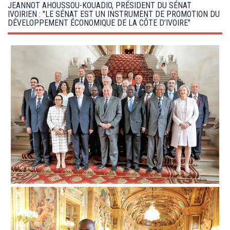
g
JEANNOT AHOUSSOU-KOUADIO, PRÉSIDENT DU SÉNAT
a
IVOIRIEN : "LE SÉNAT EST UN INSTRUMENT DE PROMOTION DU
t
DÉVELOPPEMENT ÉCONOMIQUE DE LA CÔTE D’IVOIRE"
i
o
n