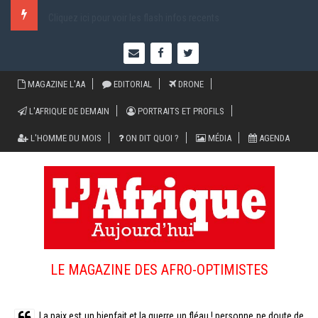
Cliquez ici pour voir les flash infos recents
MAGAZINE L'AA
EDITORIAL
DRONE
L'AFRIQUE DE DEMAIN
PORTRAITS ET PROFILS
L'HOMME DU MOIS
ON DIT QUOI ?
MÉDIA
AGENDA
LE MAGAZINE DES AFRO-OPTIMISTES
La paix est un bienfait et la guerre un fléau ! personne ne doute de