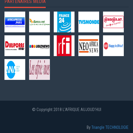
PARTENAIRES MEDIA
© Copyright 2018 L'AFRIQUE AUJOUD'HUI
By
Triangle TECHNOLOGIE