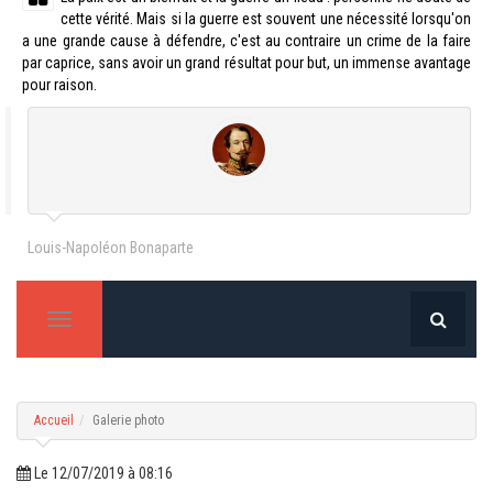
cette vérité. Mais si la guerre est souvent une nécessité lorsqu'on
a une grande cause à défendre, c'est au contraire un crime de la faire
par caprice, sans avoir un grand résultat pour but, un immense avantage
pour raison.
Louis-Napoléon Bonaparte
T
o
g
g
l
e
Accueil
Galerie photo
n
a
v
Le 12/07/2019 à 08:16
i