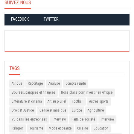
SUIVEZ NOUS
FACEBOOK
TWITTER
TAGS
Afrique
Reportage
Analyse
Compte rendu
Bourses, banques et finances
Bons plans pour investir en Afrique
Littérature et cinéma
Art au pluriel
Football
Autres sports
Droit et Justice
Danse et musique
Europe
Agriculture
Vu dans les entreprises
Interview
Faits de société
Interview
Religion
Tourisme
Mode et beauté
Cuisine
Education