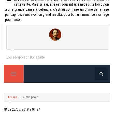
cette vérité. Mais si la guerre est souvent une nécessité lorsqu'on
a une grande cause à défendre, c'est au contraire un crime de la faire
par caprice, sans avoir un grand résultat pour but, un immense avantage
pour raison.
Louis-Napoléon Bonaparte
T
o
g
g
l
e
Accueil
Galerie photo
n
a
v
Le 22/03/2018 à 01:37
i