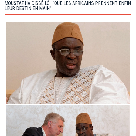
g
MOUSTAPHA CISSÉ LÔ : "QUE LES AFRICAINS PRENNENT ENFIN
a
LEUR DESTIN EN MAIN"
t
i
o
n