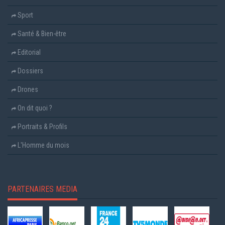
Sport
Santé & Bien-être
Editorial
Dossiers
Drones
On dit quoi ?
Portraits & Profils
L'Homme du mois
PARTENAIRES MEDIA