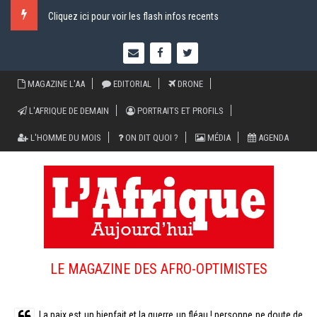
Cliquez ici pour voir les flash infos recents
MAGAZINE L'AA
EDITORIAL
DRONE
L'AFRIQUE DE DEMAIN
PORTRAITS ET PROFILS
L'HOMME DU MOIS
ON DIT QUOI ?
MÉDIA
AGENDA
LE MAGAZINE DES AFRO-OPTIMISTES
La paix est un bienfait et la guerre un fléau ! personne ne doute de