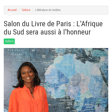
g
a
t
Accueil
Culture
Littérature et cinéma
i
o
n
Salon du Livre de Paris : L'Afrique
du Sud sera aussi à l'honneur
Culture