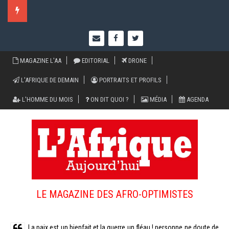
Cliquez ici pour voir les flash infos recents
MAGAZINE L'AA
EDITORIAL
DRONE
L'AFRIQUE DE DEMAIN
PORTRAITS ET PROFILS
L'HOMME DU MOIS
ON DIT QUOI ?
MÉDIA
AGENDA
LE MAGAZINE DES AFRO-OPTIMISTES
La paix est un bienfait et la guerre un fléau ! personne ne doute de