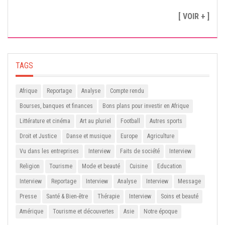
[ VOIR + ]
TAGS
Afrique
Reportage
Analyse
Compte rendu
Bourses, banques et finances
Bons plans pour investir en Afrique
Littérature et cinéma
Art au pluriel
Football
Autres sports
Droit et Justice
Danse et musique
Europe
Agriculture
Vu dans les entreprises
Interview
Faits de société
Interview
Religion
Tourisme
Mode et beauté
Cuisine
Education
Interview
Reportage
Interview
Analyse
Interview
Message
Presse
Santé & Bien-être
Thérapie
Interview
Soins et beauté
Amérique
Tourisme et découvertes
Asie
Notre époque