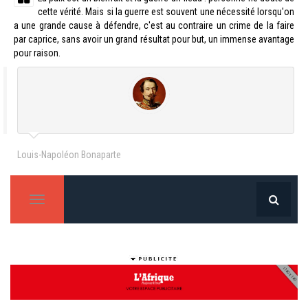
cette vérité. Mais si la guerre est souvent une nécessité lorsqu'on
a une grande cause à défendre, c'est au contraire un crime de la faire
par caprice, sans avoir un grand résultat pour but, un immense avantage
pour raison.
Louis-Napoléon Bonaparte
T
o
g
g
l
e
n
a
v
i