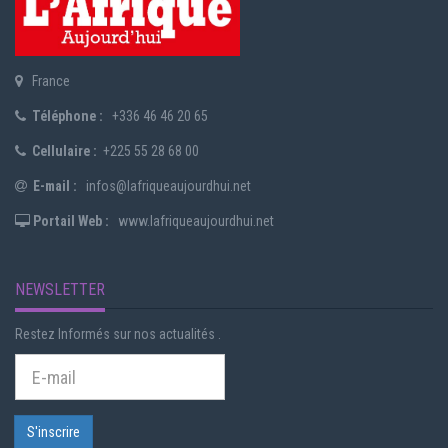
France
Téléphone :
+336 46 46 20 65
Cellulaire :
+225 55 28 68 00
E-mail :
infos@lafriqueaujourdhui.net
Portail Web :
www.lafriqueaujourdhui.net
NEWSLETTER
Restez Informés sur nos actualités .