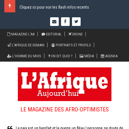
Cliquez ici pour voir les flash infos recents
MAGAZINE L'AA
EDITORIAL
DRONE
L'AFRIQUE DE DEMAIN
PORTRAITS ET PROFILS
L'HOMME DU MOIS
ON DIT QUOI ?
MÉDIA
AGENDA
LE MAGAZINE DES AFRO-OPTIMISTES
La paix est un bienfait et la guerre un fléau ! personne ne doute de