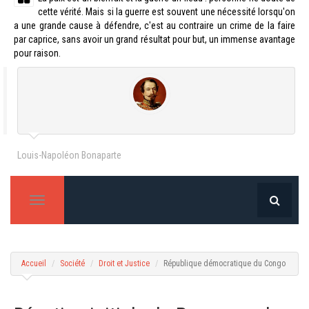
cette vérité. Mais si la guerre est souvent une nécessité lorsqu'on
a une grande cause à défendre, c'est au contraire un crime de la faire
par caprice, sans avoir un grand résultat pour but, un immense avantage
pour raison.
Louis-Napoléon Bonaparte
T
o
g
g
l
Accueil
Société
Droit et Justice
République démocratique du Congo
e
n
a