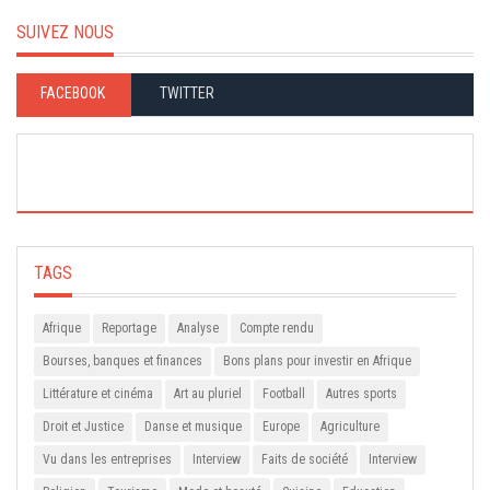
SUIVEZ NOUS
FACEBOOK
TWITTER
TAGS
Afrique
Reportage
Analyse
Compte rendu
Bourses, banques et finances
Bons plans pour investir en Afrique
Littérature et cinéma
Art au pluriel
Football
Autres sports
Droit et Justice
Danse et musique
Europe
Agriculture
Vu dans les entreprises
Interview
Faits de société
Interview