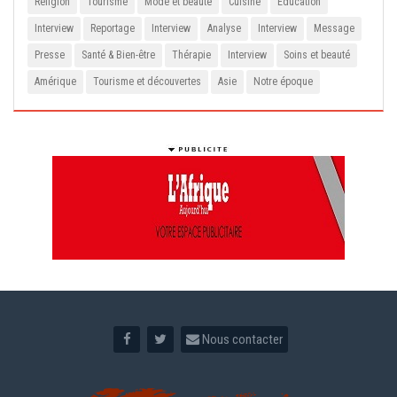
Religion
Tourisme
Mode et beauté
Cuisine
Education
Interview
Reportage
Interview
Analyse
Interview
Message
Presse
Santé & Bien-être
Thérapie
Interview
Soins et beauté
Amérique
Tourisme et découvertes
Asie
Notre époque
Nous contacter