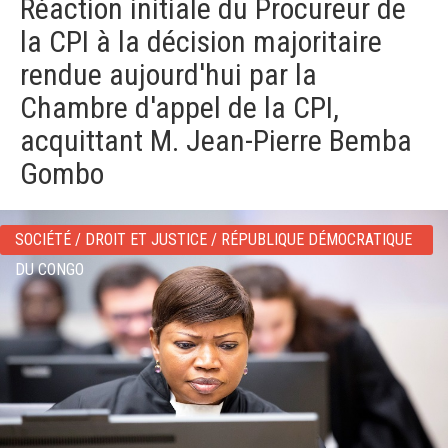
Réaction initiale du Procureur de
v
i
la CPI à la décision majoritaire
g
a
rendue aujourd'hui par la
t
Chambre d'appel de la CPI,
i
o
acquittant M. Jean-Pierre Bemba
n
Gombo
SOCIÉTÉ / DROIT ET JUSTICE / RÉPUBLIQUE DÉMOCRATIQUE
DU CONGO