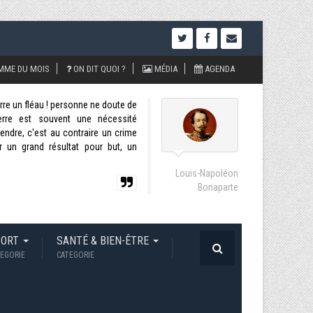
MME DU MOIS
ON DIT QUOI ?
MÉDIA
AGENDA
uerre un fléau ! personne ne doute de
uerre est souvent une nécessité
ndre, c'est au contraire un crime
r un grand résultat pour but, un
Louis-Napoléon
Bonaparte
PORT
SANTÉ & BIEN-ÊTRE
EGORIE
CATEGORIE