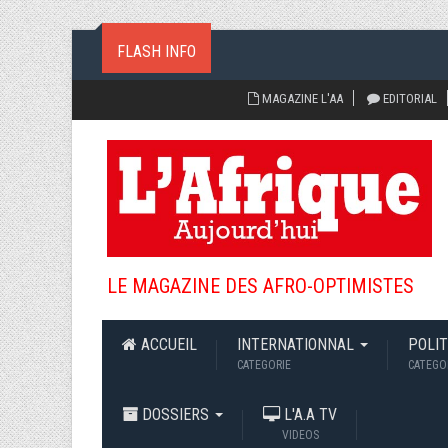
FLASH INFO
Cliquez ici pour voir les flash infos rec
MAGAZINE L'AA
EDITORIAL
LE MAGAZINE DES AFRO-OPTIMISTES
ACCUEIL
INTERNATIONNAL
POLI
CATEGORIE
CATEGO
DOSSIERS
L'A.A TV
VIDEOS