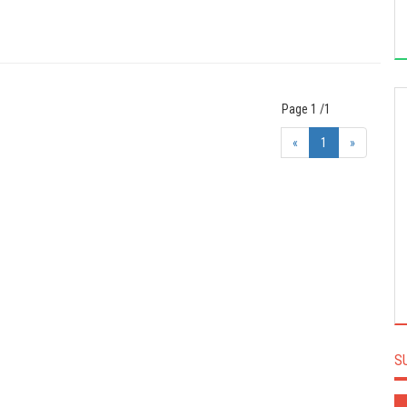
Page 1 /1
«
1
»
LE MAGNIFIC ET KÔRÔ ABOU CRÉENT LES
''AWARDS DU RIRE''
S