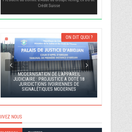
Crédit Suisse
ON DIT QUOI ?
MODERNISATION DE L’APPAREIL
JUDICIAIRE : PROJUSTICE A DOTÉ 18
JURIDICTIONS IVOIRIENNES DE
LE MAGNIFIC
SIGNALÉTIQUES MODERNES
''
UIVEZ NOUS