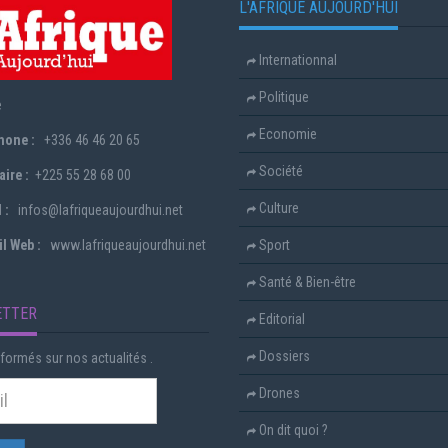
L'AFRIQUE AUJOURD'HUI
Internationnal
Politique
e
Economie
hone :
+336 46 46 20 65
Société
ire :
+225 55 28 68 00
Culture
 :
infos@lafriqueaujourdhui.net
l Web :
www.lafriqueaujourdhui.net
Sport
Santé & Bien-être
ETTER
Editorial
Dossiers
formés sur nos actualités .
Drones
On dit quoi ?