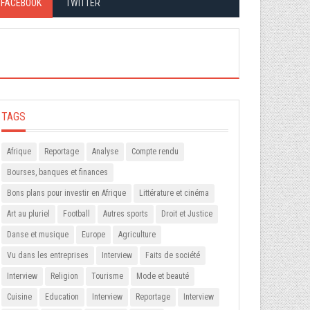
FACEBOOK
TWITTER
TAGS
Afrique
Reportage
Analyse
Compte rendu
Bourses, banques et finances
Bons plans pour investir en Afrique
Littérature et cinéma
Art au pluriel
Football
Autres sports
Droit et Justice
Danse et musique
Europe
Agriculture
Vu dans les entreprises
Interview
Faits de société
Interview
Religion
Tourisme
Mode et beauté
Cuisine
Education
Interview
Reportage
Interview