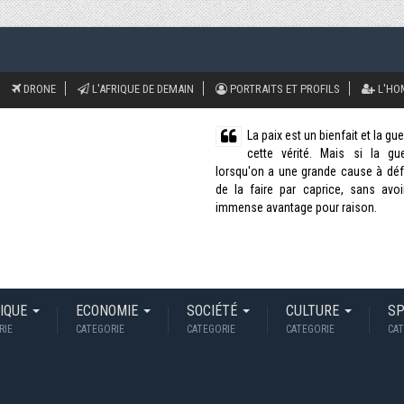
ents
DRONE
L'AFRIQUE DE DEMAIN
PORTRAITS ET PROFILS
L'HO
La paix est un bienfait et la g
cette vérité. Mais si la g
lorsqu'on a une grande cause à défe
de la faire par caprice, sans avoi
immense avantage pour raison.
TIQUE
ECONOMIE
SOCIÉTÉ
CULTURE
S
RIE
CATEGORIE
CATEGORIE
CATEGORIE
CAT