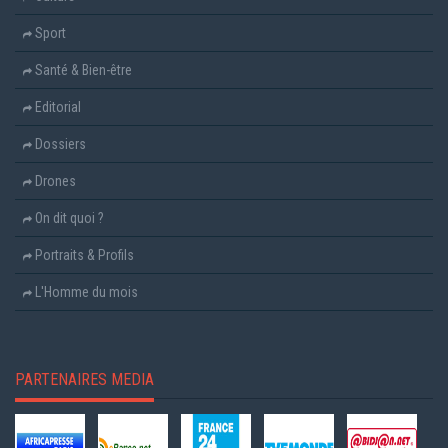
Sport
Santé & Bien-être
Editorial
Dossiers
Drones
On dit quoi ?
Portraits & Profils
L'Homme du mois
PARTENAIRES MEDIA