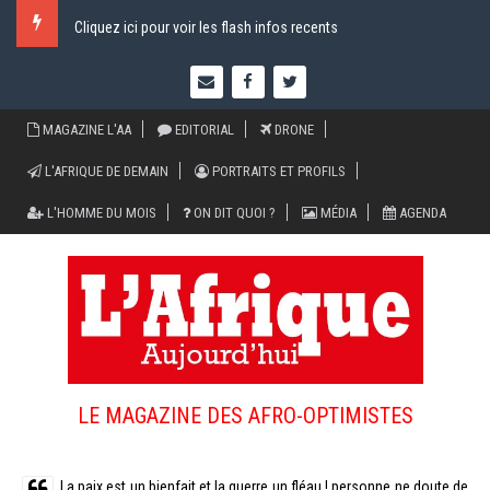
Cliquez ici pour voir les flash infos recents
MAGAZINE L'AA
EDITORIAL
DRONE
L'AFRIQUE DE DEMAIN
PORTRAITS ET PROFILS
L'HOMME DU MOIS
ON DIT QUOI ?
MÉDIA
AGENDA
LE MAGAZINE DES AFRO-OPTIMISTES
La paix est un bienfait et la guerre un fléau ! personne ne doute de