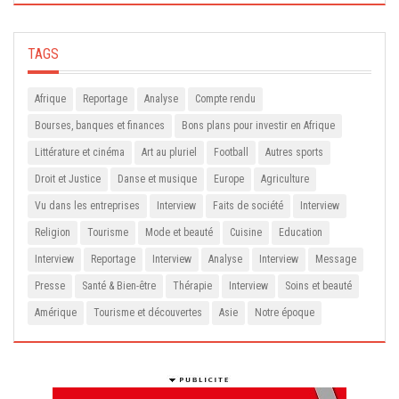
TAGS
Afrique
Reportage
Analyse
Compte rendu
Bourses, banques et finances
Bons plans pour investir en Afrique
Littérature et cinéma
Art au pluriel
Football
Autres sports
Droit et Justice
Danse et musique
Europe
Agriculture
Vu dans les entreprises
Interview
Faits de société
Interview
Religion
Tourisme
Mode et beauté
Cuisine
Education
Interview
Reportage
Interview
Analyse
Interview
Message
Presse
Santé & Bien-être
Thérapie
Interview
Soins et beauté
Amérique
Tourisme et découvertes
Asie
Notre époque