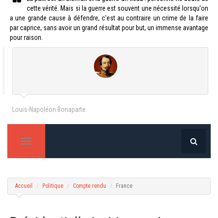
cette vérité. Mais si la guerre est souvent une nécessité lorsqu'on
a une grande cause à défendre, c'est au contraire un crime de la faire
par caprice, sans avoir un grand résultat pour but, un immense avantage
pour raison.
Louis-Napoléon Bonaparte
T
o
g
g
l
Accueil
Politique
Compte rendu
France
e
n
a