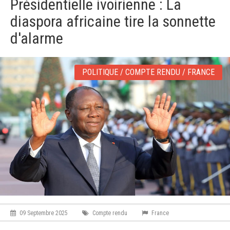
Présidentielle ivoirienne : La
v
i
diaspora africaine tire la sonnette
g
a
d'alarme
t
i
o
POLITIQUE / COMPTE RENDU / FRANCE
n
09 Septembre 2025
Compte rendu
France