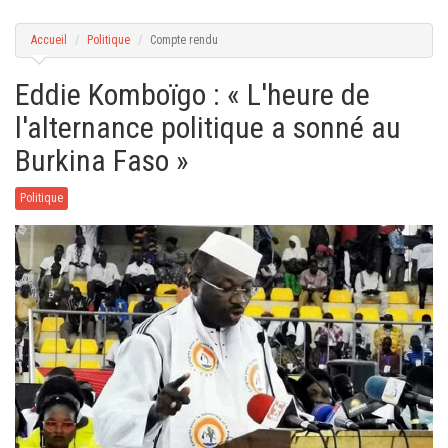
g
a
t
Accueil
Politique
Compte rendu
i
o
n
Eddie Komboïgo : « L'heure de
l'alternance politique a sonné au
Burkina Faso »
Politique