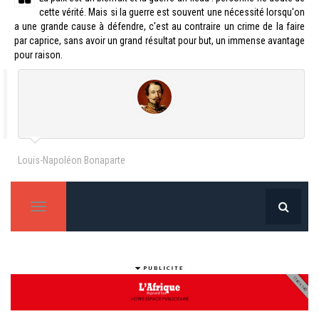
cette vérité. Mais si la guerre est souvent une nécessité lorsqu'on
a une grande cause à défendre, c'est au contraire un crime de la faire
par caprice, sans avoir un grand résultat pour but, un immense avantage
pour raison.
Louis-Napoléon Bonaparte
T
o
g
g
l
e
n
a
v
i