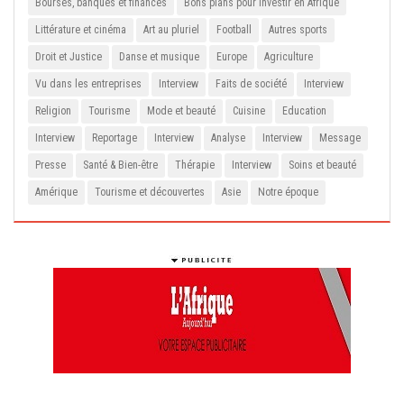
Bourses, banques et finances
Bons plans pour investir en Afrique
Littérature et cinéma
Art au pluriel
Football
Autres sports
Droit et Justice
Danse et musique
Europe
Agriculture
Vu dans les entreprises
Interview
Faits de société
Interview
Religion
Tourisme
Mode et beauté
Cuisine
Education
Interview
Reportage
Interview
Analyse
Interview
Message
Presse
Santé & Bien-être
Thérapie
Interview
Soins et beauté
Amérique
Tourisme et découvertes
Asie
Notre époque