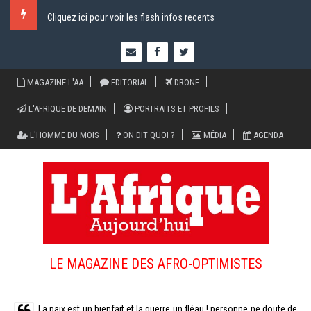
Cliquez ici pour voir les flash infos recents
MAGAZINE L'AA
EDITORIAL
DRONE
L'AFRIQUE DE DEMAIN
PORTRAITS ET PROFILS
L'HOMME DU MOIS
ON DIT QUOI ?
MÉDIA
AGENDA
LE MAGAZINE DES AFRO-OPTIMISTES
La paix est un bienfait et la guerre un fléau ! personne ne doute de