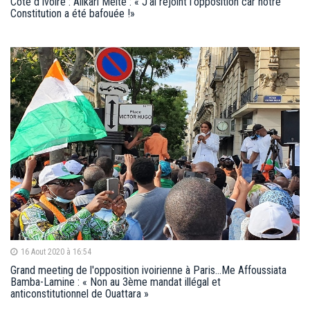
Côte d’Ivoire : Alikari Méité : « J'ai rejoint l'opposition car notre
Constitution a été bafouée !»
16 Aout 2020 à 16:54
Grand meeting de l'opposition ivoirienne à Paris...Me Affoussiata
Bamba-Lamine : « Non au 3ème mandat illégal et
anticonstitutionnel de Ouattara »