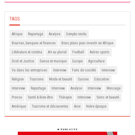
TAGS
Afrique
Reportage
Analyse
Compte rendu
Bourses, banques et finances
Bons plans pour investir en Afrique
Littérature et cinéma
Art au pluriel
Football
Autres sports
Droit et Justice
Danse et musique
Europe
Agriculture
Vu dans les entreprises
Interview
Faits de société
Interview
Religion
Tourisme
Mode et beauté
Cuisine
Education
Interview
Reportage
Interview
Analyse
Interview
Message
Presse
Santé & Bien-être
Thérapie
Interview
Soins et beauté
Amérique
Tourisme et découvertes
Asie
Notre époque