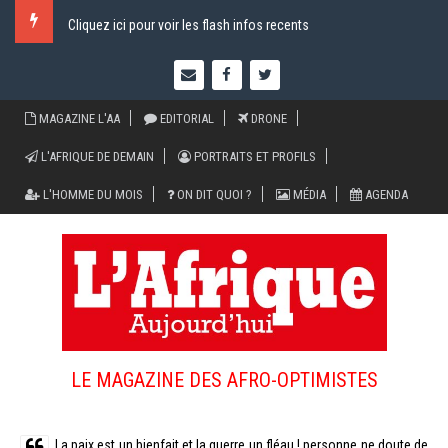
Cliquez ici pour voir les flash infos recents
MAGAZINE L'AA
EDITORIAL
DRONE
L'AFRIQUE DE DEMAIN
PORTRAITS ET PROFILS
L'HOMME DU MOIS
ON DIT QUOI ?
MÉDIA
AGENDA
LE MAGAZINE DES AFRO-OPTIMISTES
La paix est un bienfait et la guerre un fléau ! personne ne doute de