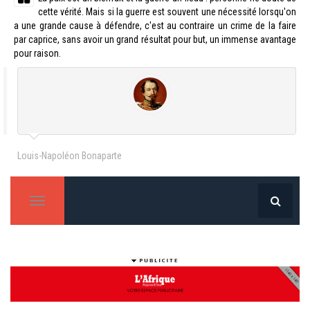
cette vérité. Mais si la guerre est souvent une nécessité lorsqu'on
a une grande cause à défendre, c'est au contraire un crime de la faire
par caprice, sans avoir un grand résultat pour but, un immense avantage
pour raison.
Louis-Napoléon Bonaparte
T
o
g
g
l
e
n
a
v
i