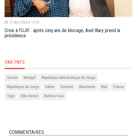
17 Mai 2026 à 19:55
Crise à l’UJIF : après cinq ans de blocage, Axel Illary prend la
présidence
PAR PAYS
Guinée
Sénégal
République démocratique du Congo
République du Congo
Gabon
Comores
Mauritanie
Mali
France
Togo
Côte dIvoire
Burkina Faso
COMMENTAIRES