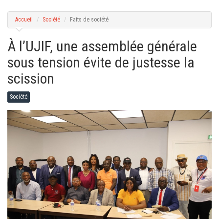
g
a
t
Accueil
Société
Faits de société
i
o
n
À l’UJIF, une assemblée générale
sous tension évite de justesse la
scission
Société