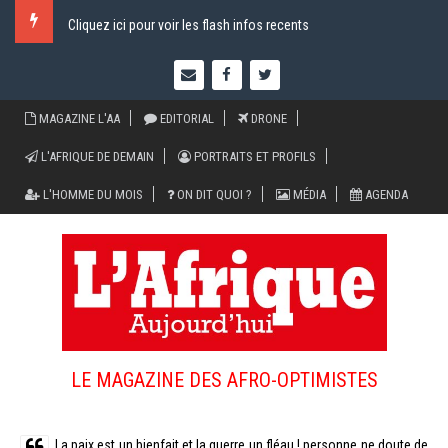
Cliquez ici pour voir les flash infos recents
MAGAZINE L'AA
EDITORIAL
DRONE
L'AFRIQUE DE DEMAIN
PORTRAITS ET PROFILS
L'HOMME DU MOIS
ON DIT QUOI ?
MÉDIA
AGENDA
LE MAGAZINE DES AFRO-OPTIMISTES
La paix est un bienfait et la guerre un fléau ! personne ne doute de