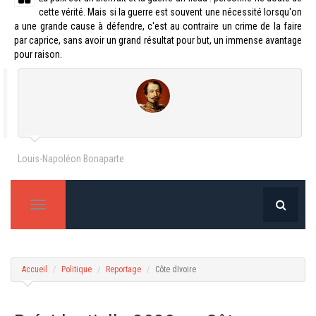
cette vérité. Mais si la guerre est souvent une nécessité lorsqu'on
a une grande cause à défendre, c'est au contraire un crime de la faire
par caprice, sans avoir un grand résultat pour but, un immense avantage
pour raison.
Louis-Napoléon Bonaparte
T
o
g
g
l
Accueil
Politique
Reportage
Côte dIvoire
e
n
a