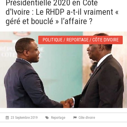
Présidentielle 2020 en Côte
v
i
d'Ivoire : Le RHDP a-t-il vraiment «
g
a
géré et bouclé » l’affaire ?
t
i
o
POLITIQUE / REPORTAGE / CÔTE DIVOIRE
n
23 Septembre 2019
Reportage
Côte dIvoire