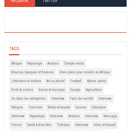
FACEBOOK
TWITTER
TAGS
Afrique
Reportage
Analyse
Compte rendu
Bourses, banques et finances
Bons plans pour investir en Afrique
Littérature et cinéma
Art au pluriel
Football
Autres sports
Droit et Justice
Danse et musique
Europe
Agriculture
Vu dans les entreprises
Interview
Faits de société
Interview
Religion
Tourisme
Mode et beauté
Cuisine
Education
Interview
Reportage
Interview
Analyse
Interview
Message
Presse
Santé & Bien-être
Thérapie
Interview
Soins et beauté