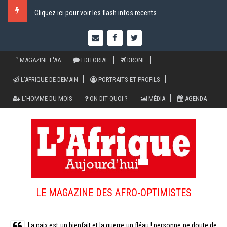
Cliquez ici pour voir les flash infos recents
MAGAZINE L'AA
EDITORIAL
DRONE
L'AFRIQUE DE DEMAIN
PORTRAITS ET PROFILS
L'HOMME DU MOIS
ON DIT QUOI ?
MÉDIA
AGENDA
LE MAGAZINE DES AFRO-OPTIMISTES
La paix est un bienfait et la guerre un fléau ! personne ne doute de