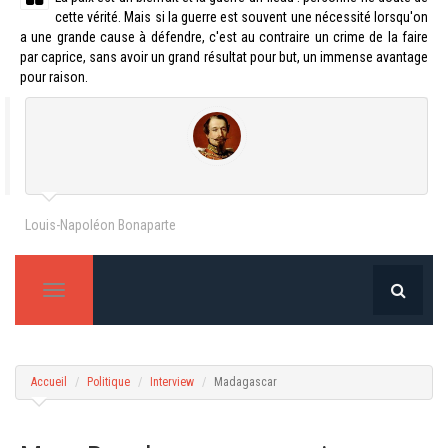
cette vérité. Mais si la guerre est souvent une nécessité lorsqu'on
a une grande cause à défendre, c'est au contraire un crime de la faire
par caprice, sans avoir un grand résultat pour but, un immense avantage
pour raison.
Louis-Napoléon Bonaparte
T
o
g
g
l
Accueil
Politique
Interview
Madagascar
e
n
a