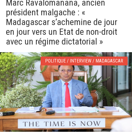
Marc Ravalomanana, ancien
v
i
président malgache : «
g
a
Madagascar s’achemine de jour
t
en jour vers un Etat de non-droit
i
o
avec un régime dictatorial »
n
POLITIQUE / INTERVIEW / MADAGASCAR