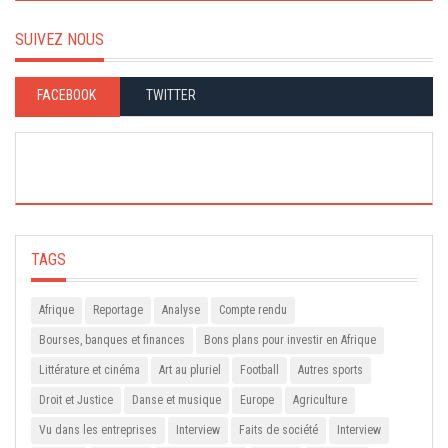
SUIVEZ NOUS
FACEBOOK
TWITTER
TAGS
Afrique
Reportage
Analyse
Compte rendu
Bourses, banques et finances
Bons plans pour investir en Afrique
Littérature et cinéma
Art au pluriel
Football
Autres sports
Droit et Justice
Danse et musique
Europe
Agriculture
Vu dans les entreprises
Interview
Faits de société
Interview