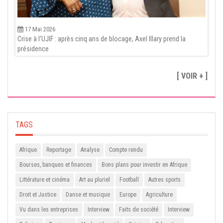
17 Mai 2026
Crise à l’UJIF : après cinq ans de blocage, Axel Illary prend la
présidence
[ VOIR + ]
TAGS
Afrique
Reportage
Analyse
Compte rendu
Bourses, banques et finances
Bons plans pour investir en Afrique
Littérature et cinéma
Art au pluriel
Football
Autres sports
Droit et Justice
Danse et musique
Europe
Agriculture
Vu dans les entreprises
Interview
Faits de société
Interview