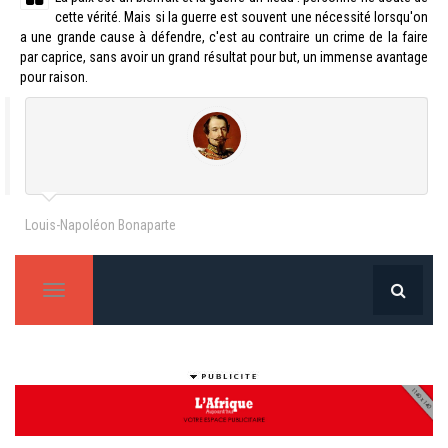
cette vérité. Mais si la guerre est souvent une nécessité lorsqu'on
a une grande cause à défendre, c'est au contraire un crime de la faire
par caprice, sans avoir un grand résultat pour but, un immense avantage
pour raison.
Louis-Napoléon Bonaparte
T
o
g
g
l
e
n
a
v
i