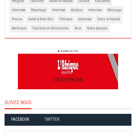
Religion
Tourisme
Mode et beauté
Cuisine
Education
Interview
Reportage
Interview
Analyse
Interview
Message
Presse
Santé & Bien-être
Thérapie
Interview
Soins et beauté
Amérique
Tourisme et découvertes
Asie
Notre époque
SUIVEZ NOUS
FACEBOOK
TWITTER