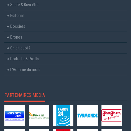
Santé & Bien-être
Editorial
Dossiers
Drones
On dit quoi ?
Portraits & Profils
L'Homme du mois
PARTENAIRES MEDIA