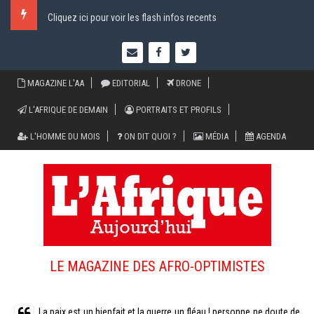
Cliquez ici pour voir les flash infos recents
MAGAZINE L'AA
EDITORIAL
DRONE
L'AFRIQUE DE DEMAIN
PORTRAITS ET PROFILS
L'HOMME DU MOIS
ON DIT QUOI ?
MÉDIA
AGENDA
LE MAGAZINE DES AFRO-OPTIMISTES
La paix est un bienfait et la guerre un fléau ! personne ne doute de