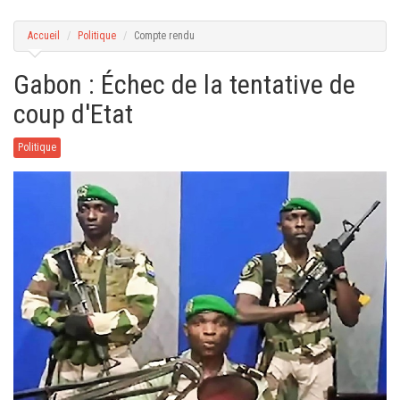
g
a
t
Accueil
Politique
Compte rendu
i
o
n
Gabon : Échec de la tentative de
coup d'Etat
Politique