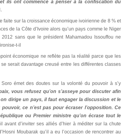
, et ils ont commencé à penser à la confiscation du
l.
e faite sur la croissance économique ivoirienne de 8 % et
ances de la Côte d’Ivoire alors qu’un pays comme le Niger
n 2012 sans que le président Mahamadou Issouffou ne
ironise-t-il
oint économique ne reflète pas la réalité parce que les
t se serait davantage creusé entre les différentes classes
e Soro émet des doutes sur la volonté du pouvoir à s’y
paix, vous refusez qu’on s’asseye pour discuter afin
n dirige un pays, il faut engager la discussion et le
pouvoir, ce n’est pas pour écraser l’opposition. Ce
République ou Premier ministre qu’on écrase tout le
il avant d’inviter ses alliés d’hier à méditer sur la chute
Hosni Moubarak qu’il a eu l’occasion de rencontrer au