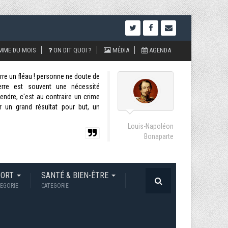
MME DU MOIS
ON DIT QUOI ?
MÉDIA
AGENDA
uerre un fléau ! personne ne doute de
uerre est souvent une nécessité
ndre, c'est au contraire un crime
r un grand résultat pour but, un
Louis-Napoléon
Bonaparte
PORT
SANTÉ & BIEN-ÊTRE
EGORIE
CATEGORIE