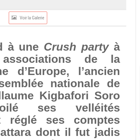
Voir la Galerie
nd à une
Crush party
à
associations de la
ne d’Europe, l’ancien
ssemblée nationale de
illaume Kigbafori Soro
ilé ses velléités
 et réglé ses comptes
ttara dont il fut jadis