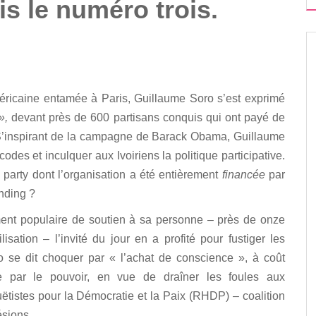
s le numéro trois.
ricaine entamée à Paris, Guillaume Soro s’est exprimé
»,
devant près de 600 partisans conquis qui ont payé de
! S’inspirant de la campagne de Barack Obama, Guillaume
odes et inculquer aux Ivoiriens la politique participative.
party dont l’organisation a été entièrement
financée
par
nding ?
ment populaire de soutien à sa personne – près de onze
sation – l’invité du jour en a profité pour fustiger les
o se dit choquer par « l’achat de conscience », à coût
e par le pouvoir, en vue de draîner les foules aux
istes pour la Démocratie et la Paix (RHDP) – coalition
ésions.