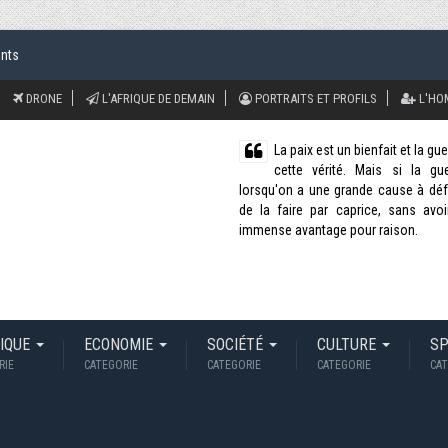
ents
DRONE
L'AFRIQUE DE DEMAIN
PORTRAITS ET PROFILS
L'HO
La paix est un bienfait et la g
cette vérité. Mais si la g
lorsqu'on a une grande cause à défe
de la faire par caprice, sans avoi
immense avantage pour raison.
TIQUE
ECONOMIE
SOCIÉTÉ
CULTURE
S
RIE
CATEGORIE
CATEGORIE
CATEGORIE
CAT