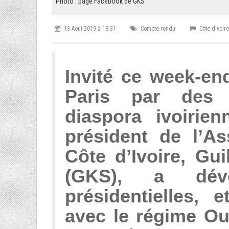
Photo : page Facebook de GKS
13 Aout 2019 à 18:31
Compte rendu
Côte dIvoire
Invité ce week-e
Paris par des 
diaspora ivoirien
président de l’A
Côte d’Ivoire, Gu
(GKS), a dévo
présidentielles,
avec le régime Oua