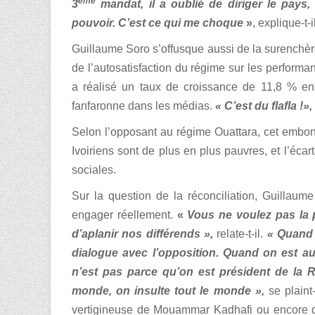
ème
3
mandat, il a oublié de diriger le pays
pouvoir. C’est ce qui me choque
»
, explique-t-i
Guillaume Soro s’offusque aussi de la surenchèr
de l’autosatisfaction du régime sur les perform
a réalisé un taux de croissance de 11,8 % e
fanfaronne dans les médias.
« C’est du flafla !»,
Selon l’opposant au régime Ouattara, cet embonp
Ivoiriens sont de plus en plus pauvres, et l’écar
sociales.
Sur la question de la réconciliation, Guillaum
engager réellement.
«
Vous ne voulez pas la 
d’aplanir nos différends »,
relate-t-il.
« Quand o
dialogue avec l’opposition.
Quand on est au 
n’est pas parce qu’on est président de la 
monde, on insulte tout le monde »,
se plaint-
vertigineuse de Mouammar Kadhafi ou encore d’