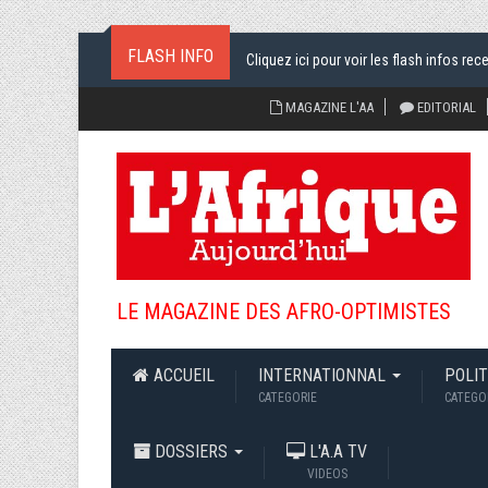
Cliquez ici pour voir les flash infos rec
FLASH INFO
MAGAZINE L'AA
EDITORIAL
LE MAGAZINE DES AFRO-OPTIMISTES
ACCUEIL
INTERNATIONNAL
POLI
CATEGORIE
CATEGO
DOSSIERS
L'A.A TV
VIDEOS