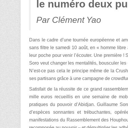
le numéro deux pui
Par Clément Yao
Dans le cadre d’une tournée européenne et amé
sans filtre le samedi 10 août, en « homme libre
leur poche pour venir l’écouter. Une première 
Soro veut changer les mentalités, bousculer les c
N’est-ce pas cela le principe même de la Crush 
ses partisans grâce à une campagne de crowdfu
Satisfait de la réussite de ce grand rassemble
mille euros recueillis en une semaine de mobili
pratiques du pouvoir d’Abidjan. Guillaume Sor
d’espèces sonnantes et trébuchantes, opéré
manifestations du Rassemblement des Houphouët
recomposée au pouvoir – et démultiplier les adh