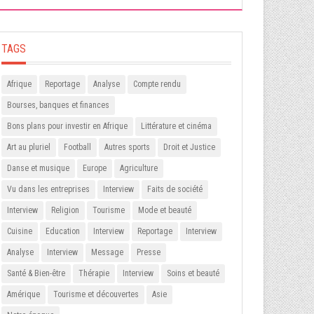
TAGS
Afrique
Reportage
Analyse
Compte rendu
Bourses, banques et finances
Bons plans pour investir en Afrique
Littérature et cinéma
Art au pluriel
Football
Autres sports
Droit et Justice
Danse et musique
Europe
Agriculture
Vu dans les entreprises
Interview
Faits de société
Interview
Religion
Tourisme
Mode et beauté
Cuisine
Education
Interview
Reportage
Interview
Analyse
Interview
Message
Presse
Santé & Bien-être
Thérapie
Interview
Soins et beauté
Amérique
Tourisme et découvertes
Asie