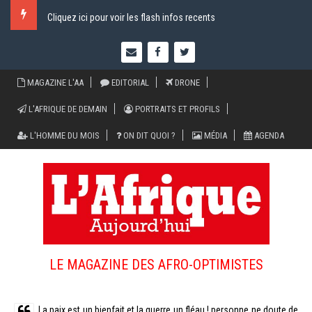
Cliquez ici pour voir les flash infos recents
MAGAZINE L'AA
EDITORIAL
DRONE
L'AFRIQUE DE DEMAIN
PORTRAITS ET PROFILS
L'HOMME DU MOIS
ON DIT QUOI ?
MÉDIA
AGENDA
LE MAGAZINE DES AFRO-OPTIMISTES
La paix est un bienfait et la guerre un fléau ! personne ne doute de