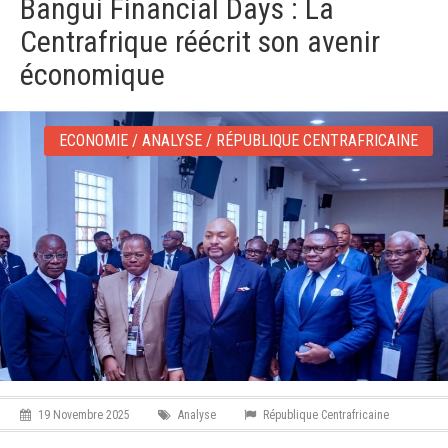
Bangui Financial Days : La
v
i
Centrafrique réécrit son avenir
g
a
économique
t
i
o
ECONOMIE / ANALYSE / RÉPUBLIQUE CENTRAFRICAINE
n
19 Novembre 2025
Analyse
République Centrafricaine