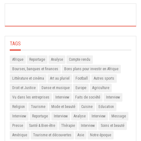
TAGS
Afrique
Reportage
Analyse
Compte rendu
Bourses, banques et finances
Bons plans pour investir en Afrique
Littérature et cinéma
Art au pluriel
Football
Autres sports
Droit et Justice
Danse et musique
Europe
Agriculture
Vu dans les entreprises
Interview
Faits de société
Interview
Religion
Tourisme
Mode et beauté
Cuisine
Education
Interview
Reportage
Interview
Analyse
Interview
Message
Presse
Santé & Bien-être
Thérapie
Interview
Soins et beauté
Amérique
Tourisme et découvertes
Asie
Notre époque