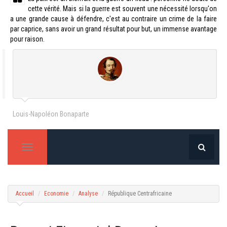
cette vérité. Mais si la guerre est souvent une nécessité lorsqu'on
a une grande cause à défendre, c'est au contraire un crime de la faire
par caprice, sans avoir un grand résultat pour but, un immense avantage
pour raison.
Louis-Napoléon Bonaparte
T
o
g
g
l
Accueil
Economie
Analyse
République Centrafricaine
e
n
a